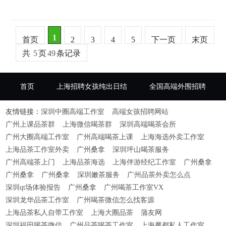
1
首页
2
3
4
5
下一页
末页
共
5
页
49
条记录
首页
上海招聘女孩纯出日结
全国高端外围招聘
友情链接：
深圳中圈高端工作室
高端女孩招聘网站
广州上课品茶群
上海微信喝茶群
深圳高端喝茶会所
广州大圈高端工作室
广州高端喝茶上课
上海海选外卖工作室
上海品茶工作室外卖
广州桑拿
深圳坪山喝茶服务
广州高端茶上门
上海品茶海选
上海伴游经纪工作室
广州桑拿
广州桑拿
广州桑拿
深圳嫩茶服务
广州品茶外卖怎么点
深圳qt场体验报告
广州桑拿
广州喝茶工作室VX
深圳龙华品茶工作室
广州喝茶微信怎么找客源
上海品茶私人自带工作室
上海大圈品茶
蒲友网
深圳福田喝茶微信
广州品茶喝茶工作室
上海魔都私人工作室