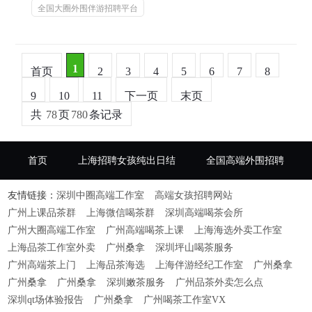
全国大圈外围伴游招聘平台
1
首页
2
3
4
5
6
7
8
9
10
11
下一页
末页
共
78
页
780
条记录
首页
上海招聘女孩纯出日结
全国高端外围招聘
友情链接：
深圳中圈高端工作室
高端女孩招聘网站
广州上课品茶群
上海微信喝茶群
深圳高端喝茶会所
广州大圈高端工作室
广州高端喝茶上课
上海海选外卖工作室
上海品茶工作室外卖
广州桑拿
深圳坪山喝茶服务
广州高端茶上门
上海品茶海选
上海伴游经纪工作室
广州桑拿
广州桑拿
广州桑拿
深圳嫩茶服务
广州品茶外卖怎么点
深圳qt场体验报告
广州桑拿
广州喝茶工作室VX