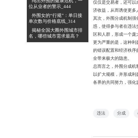
纯出外围的健康危机，一
仅仅是交易者，还可以
位从业者的警示_444
济收益，从而诱使更多
外围女的“行规”：单日接
其次，外围分成机制强
单次数与价格底线_314
惑，使得参与者在违法
揭秘全国大圈外围城市排
区和人群，形成一个庞
名，哪些城市需求最高？
更为严重的是，这种利
的错误配置和经济秩序
全带来极大的隐患。
总而言之，外围分成机
以扩大规模，并形成利
各界的共同努力，强化
违法
分成