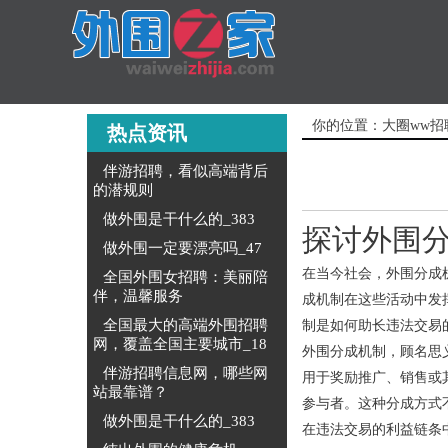
你的位置：
大圈ww招
热点资讯
伴游招聘，看似高端背后
的潜规则
做外围是干什么的_383
探讨外围
做外围一定要漂亮吗_47
在当今社会，外围分成
全国外围女招聘：美丽陪
伴，温馨服务
成机制在这些活动中发
全国最大的高端外围招聘
制是如何助长违法交易
网，覆盖全国主要城市_18
外围分成机制，顾名思
伴游招聘信息网，哪些网
用于奖励推广、销售或
站最靠谱？
参与者。这种分成方式
做外围是干什么的_383
在违法交易的利益链条