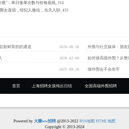
行规”：单日接单次数与价格底线_314
围女直招，经纪人微信，当天入职_433
品尝新鲜茶韵的通道
外围与社交媒体：朋友
2026-06-26
人
如何做高级外围？从整容
2026-02-09
做外围会不会坐牢
2025-09-20
首页
上海招聘女孩纯出日结
全国高端外围招聘
Powered by
大圈ww招聘
@2013-2022
RSS地图
HTML地图
Copyright
© 2013-2024